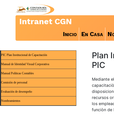
Intranet CGN
Inicio
En Casa
No
Plan 
PIC Plan Institucional de Capacitación
PIC
Manual de Identidad Visual Corporativa
Manual Políticas Contables
Mediante el
Comisión de personal
capacitaciò
disposicion
Evaluación de desempeño
recursos or
Nombramientos
los emplea
funciòn de 