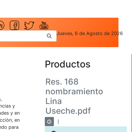
Jueves, 6 de Agosto de 2026
-
Productos
Res. 168
nombramiento
,
Lina
ncias y
Useche.pdf
ades y en
cciòn, en
ando para