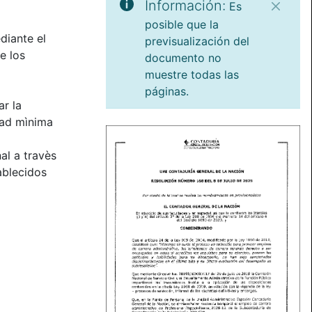
Información:
Es
posible que la
diante el
previsualización del
e los
documento no
muestre todas las
páginas.
r la
dad mìnima
al a travès
ablecidos