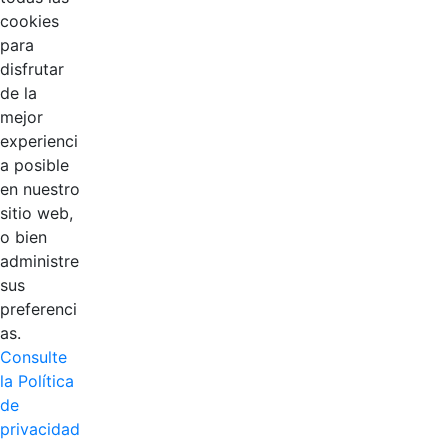
cookies
para
disfrutar
EDL
de la
mejor
Compensar
experienci
a posible
Cootradian
en nuestro
sitio web,
Fempha
o bien
administre
FNA
sus
preferenci
Positiva
as.
Consulte
la Política
de
privacidad