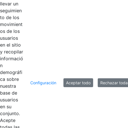
llevar un
seguimien
Productos
AÑADIR COMENTARIOS
to de los
movimient
Introduzca su comentario aquí.
os de los
usuarios
en el sitio
y recopilar
informació
n
demográfi
ca sobre
Configuración
Aceptar todo
Rechazar toda
nuestra
base de
usuarios
en su
Contestar como...
conjunto.
Acepte
todas las