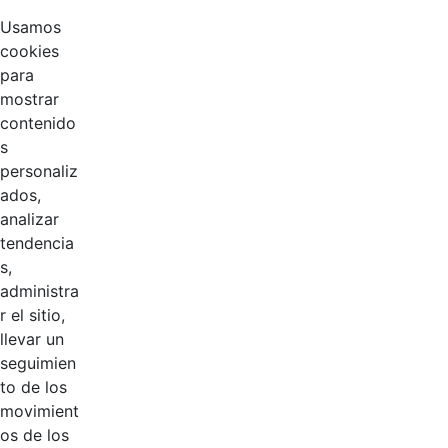
Nombramientos
Hace 2 años
Usamos
cookies
para
Manual de
mostrar
Políticas
Hace 3 años
contenido
Contables
s
personaliz
Organigrama
Hace 6 años
ados,
CGN
analizar
tendencia
Evaluación de
Hace 6 años
s,
desempeño
administra
r el sitio,
Calendario
Hace 6 años
llevar un
seguimien
Comisión de
to de los
Hace 6 años
Personal
movimient
os de los