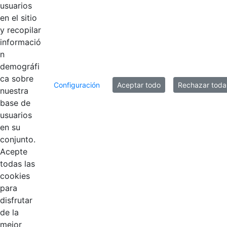
Manual de
usuarios
imagen e
en el sitio
Hace 6 años
identidad
y recopilar
Corporativa
informació
n
demográfi
8 entradas
ca sobre
Por página
Configuración
Aceptar todo
Rechazar toda
nuestra
Mostrando el intervalo 1 - 8 de 10 resultados.
base de
usuarios
1
2
en su
Página
Página
conjunto.
Acepte
todas las
cookies
para
disfrutar
de la
mejor