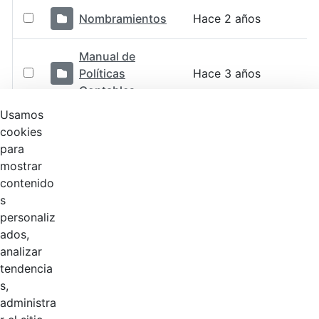
Nombramientos
Hace 2 años
Manual de
Políticas
Hace 3 años
Contables
Usamos
Organigrama
cookies
Hace 6 años
CGN
para
mostrar
Evaluación de
contenido
Hace 6 años
desempeño
s
personaliz
Calendario
Hace 6 años
ados,
analizar
tendencia
Comisión de
Hace 6 años
s,
Personal
administra