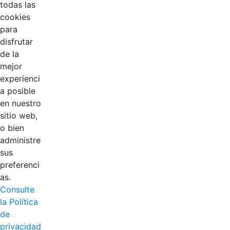
todas las
cookies
para
disfrutar
de la
mejor
EDL
experienci
a posible
Compensar
en nuestro
sitio web,
Cootradian
o bien
administre
Fempha
sus
preferenci
FNA
as.
Consulte
Positiva
la Política
de
privacidad