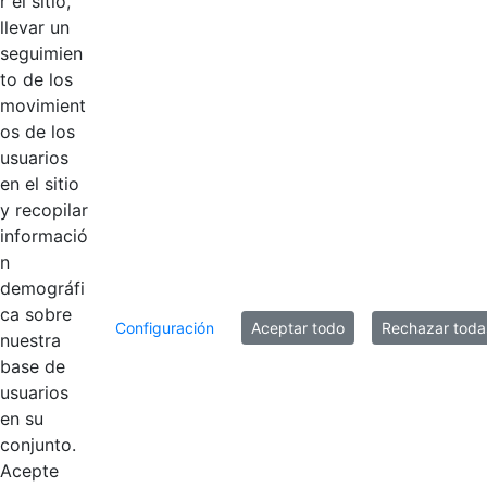
r el sitio,
Manual de
llevar un
imagen e
Hace 6 años
seguimien
identidad
to de los
Corporativa
movimient
os de los
PIC
Hace 6 años
usuarios
en el sitio
Programa de
y recopilar
Hace 6 años
inducción
informació
n
demográfi
20 entradas
Por página
ca sobre
Configuración
Aceptar todo
Rechazar toda
nuestra
Mostrando el intervalo 1 - 10 de 10 resultados.
base de
usuarios
1
en su
Página
conjunto.
Acepte