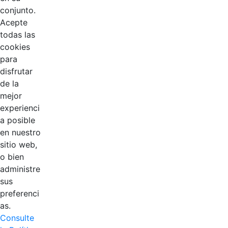
conjunto.
Acepte
todas las
cookies
para
disfrutar
de la
mejor
experienci
EDL
a posible
en nuestro
Compensar
sitio web,
o bien
Cootradian
administre
sus
Fempha
preferenci
as.
FNA
Consulte