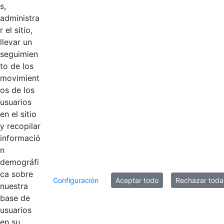
Productos
s,
administra
0 de 2 Artículos seleccionados/as
r el sitio,
llevar un
seguimien
to de los
movimient
os de los
Inicio
En Casa
PIC
usuarios
en el sitio
y recopilar
Nombre
Fecha de modificación
informació
Selección del elemento
n
demográfi
Carpetas
ca sobre
Configuración
Aceptar todo
Rechazar toda
nuestra
Capacitación
Hace 5 años
base de
usuarios
PIC Vigente
Hace 6 años
en su