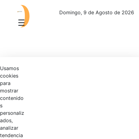
Domingo, 9 de Agosto de 2026
PIC Plan Institucional de Capacitación
Usamos
cookies
Manual de Identidad Visual Corporativa
para
Manual Políticas Contables
mostrar
contenido
Comisión de personal
s
Evaluación de desempeño
personaliz
ados,
Nombramientos
analizar
tendencia