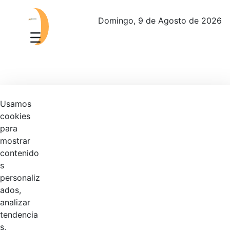
Domingo, 9 de Agosto de 2026
Usamos
PIC Plan Institucional de Capacitación
cookies
para
Manual de Identidad Visual Corporativa
mostrar
Manual Políticas Contables
contenido
s
Comisión de personal
personaliz
Evaluación de desempeño
ados,
analizar
Nombramientos
tendencia
s,