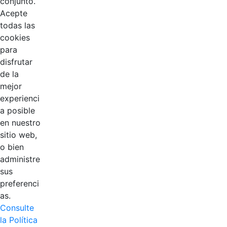
conjunto.
Acepte
todas las
cookies
para
disfrutar
de la
mejor
experienci
EDL
a posible
en nuestro
Compensar
sitio web,
o bien
Cootradian
administre
sus
Fempha
preferenci
as.
FNA
Consulte
la Política
Positiva