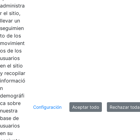
Productos
administra
r el sitio,
0 de 1 Artículos seleccionados/as
llevar un
seguimien
to de los
movimient
os de los
usuarios
Inicio
En Casa
Calendario
en el sitio
y recopilar
informació
Título
Fecha de modificación
n
Selección del elemento
demográfi
Documentos
ca sobre
Configuración
Aceptar todo
Rechazar toda
nuestra
_INVITACIÓN
base de
CUMPLEAÑOS
Hace 6 años
usuarios
CGN ok-1.jpg
en su