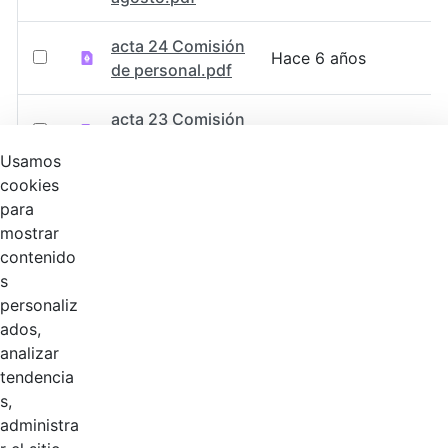
acta 24 Comisión
Hace 6 años
de personal.pdf
acta 23 Comisión
Hace 6 años
de personal.pdf
Usamos
cookies
acta 22 Comisión
Hace 6 años
para
de personal.pdf
mostrar
contenido
acta 21 Comisión
Hace 6 años
s
de personal.pdf
personaliz
ados,
acta 20 Comisión
Hace 6 años
analizar
personal.pdf
tendencia
s,
acta 19 Comisión
Hace 6 años
administra
de personal.pdf