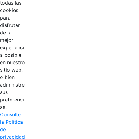
todas las
cookies
para
disfrutar
de la
mejor
EDL
experienci
a posible
Compensar
en nuestro
sitio web,
Cootradian
o bien
administre
Fempha
sus
preferenci
FNA
as.
Consulte
Positiva
la Política
de
privacidad