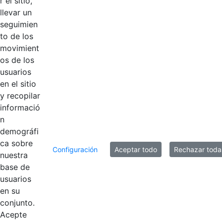
r el sitio,
llevar un
acta 18 Comisión
Hace 6 años
seguimien
de personal.pdf
to de los
movimient
acta 17 Comisión
os de los
Hace 6 años
de personal.pdf
usuarios
en el sitio
acta 16 Comisión
y recopilar
Hace 6 años
de personal.pdf
informació
n
demográfi
10 entradas
Por página
ca sobre
Configuración
Aceptar todo
Rechazar toda
nuestra
Mostrando el intervalo 1 - 10 de 17 resultados.
base de
usuarios
1
2
en su
Página
Página
conjunto.
Acepte