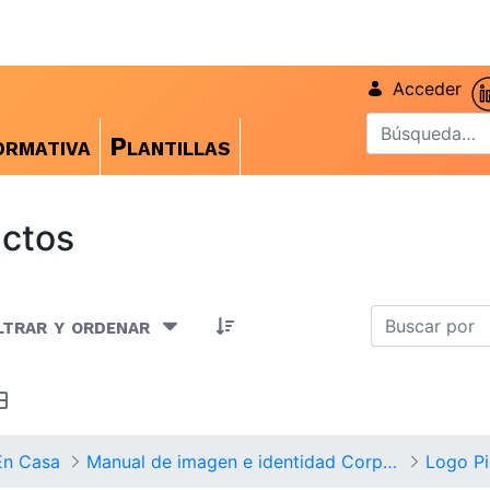
Acceder
rmativa
Plantillas
ctos
rtículos seleccionados/as
ltrar y ordenar
En Casa
Manual de imagen e identidad Corporativa
Logo P