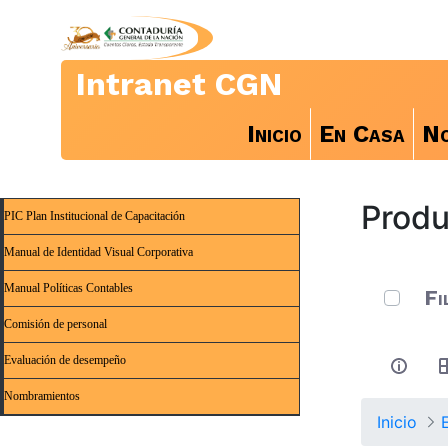
Intranet CGN
Inicio
En Casa
No
Produ
PIC Plan Institucional de Capacitación
Manual de Identidad Visual Corporativa
0 de 4 A
Manual Políticas Contables
Fi
Comisión de personal
Evaluación de desempeño
Nombramientos
Inicio