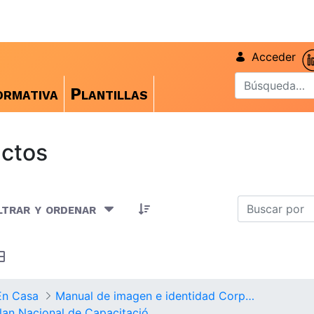
Acceder
rmativa
Plantillas
ctos
rtículos seleccionados/as
ltrar y ordenar
En Casa
Manual de imagen e identidad Corporativa
Logo Plan Nacional de Capacitación Institucional CGN