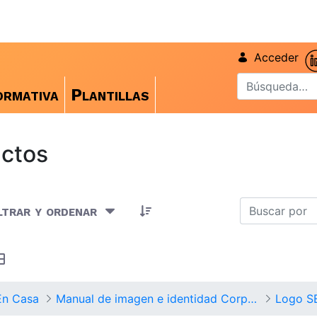
Acceder
rmativa
Plantillas
ctos
rtículos seleccionados/as
ltrar y ordenar
En Casa
Manual de imagen e identidad Corporativa
Logo SE