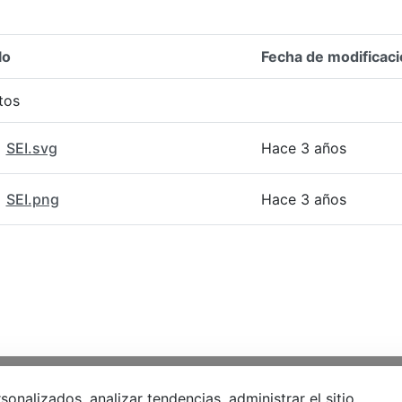
lo
Fecha de modificaci
n del elemento
tos
SEI.svg
Hace 3 años
SEI.png
Hace 3 años
ar
Cootradian
Fempha
alizados, analizar tendencias, administrar el sitio,