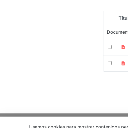
Títu
Selecció
Documen
EDL
Compens
Usamos cookies para mostrar contenidos person