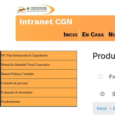
Intranet CGN
Inicio
En Casa
No
Produ
PIC Plan Institucional de Capacitación
Manual de Identidad Visual Corporativa
0 de 2 A
Manual Políticas Contables
Fi
Comisión de personal
Evaluación de desempeño
Nombramientos
Inicio