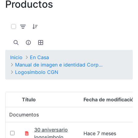
Productos
0 de 17 Artículos seleccionados/as
Inicio
En Casa
Manual de imagen e identidad Corporativa
Logosímbolo CGN
Título
Fecha de modificación
Selección del elemento
Documentos
30 aniversario
Hace 7 meses
logosimbolo