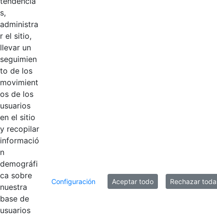
tendencia
eslogan.svg
s,
administra
Logosímbolo
r el sitio,
CGN vertical a
llevar un
Hace 3 años
color con
seguimien
eslogan.svg
to de los
movimient
Logosímbolo
os de los
CGN horizontal
usuarios
Hace 3 años
color sin
en el sitio
eslogan.png
y recopilar
informació
n
10 entradas
demográfi
Por página
ca sobre
Configuración
Aceptar todo
Rechazar toda
Mostrando el intervalo 1 - 10 de 17 resultados.
nuestra
base de
usuarios
1
2
Página
Página