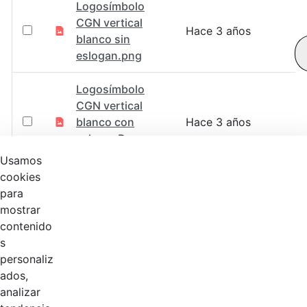
Logosímbolo
CGN vertical
Hace 3 años
blanco sin
eslogan.png
Logosímbolo
CGN vertical
blanco con
Hace 3 años
esloganRecurso
1.svg
Usamos
cookies
Logosímbolo
para
CGN vertical
mostrar
Hace 3 años
blanco con
contenido
eslogan.png
s
personaliz
Logosímbolo
ados,
CGN vertical a
analizar
Hace 3 años
color sin