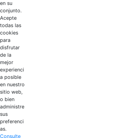
en su
conjunto.
Acepte
todas las
cookies
para
disfrutar
de la
EDL
mejor
experienci
Compensar
a posible
en nuestro
Cootradian
sitio web,
o bien
Fempha
administre
sus
FNA
preferenci
as.
Positiva
Consulte