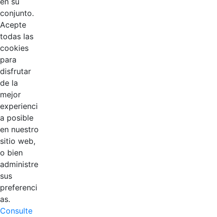
en su
conjunto.
Acepte
todas las
cookies
para
disfrutar
de la
mejor
experienci
EDL
a posible
en nuestro
Compensar
sitio web,
o bien
Cootradian
administre
sus
Fempha
preferenci
as.
FNA
Consulte