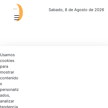
Sabado, 8 de Agosto de 2026
PIC Plan Institucional de Capacitación
Usamos
cookies
Manual de Identidad Visual Corporativa
para
Manual Políticas Contables
mostrar
contenido
Comisión de personal
s
Evaluación de desempeño
personaliz
ados,
Nombramientos
analizar
tendencia