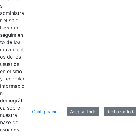
Productos
s,
administra
0 de 1 Artículos seleccionados/as
r el sitio,
llevar un
seguimien
to de los
movimient
Inicio
En Casa
os de los
Manual de Políticas Contables
usuarios
en el sitio
y recopilar
informació
Título
Fecha de modificación
n
Selección del elemento
demográfi
Documentos
ca sobre
Configuración
Aceptar todo
Rechazar toda
nuestra
Manual de P
base de
Contable en
Hace 3 años
usuarios
revision_V6.pdf