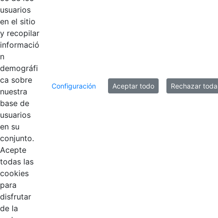
usuarios
Acta No. 01 del
en el sitio
15 de febrero de
Hace 2 años
y recopilar
2023.pdf
informació
n
demográfi
40 entradas
Por página
ca sobre
Configuración
Aceptar todo
Rechazar toda
nuestra
Mostrando el intervalo 1 - 11 de 11 resultados.
base de
usuarios
1
Página
en su
conjunto.
Acepte
todas las
cookies
para
disfrutar
de la