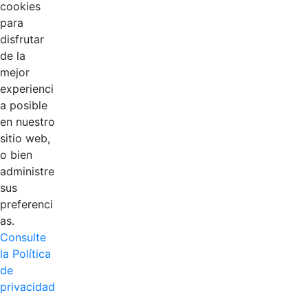
cookies
para
disfrutar
EDL
de la
mejor
Compensar
experienci
a posible
Cootradian
en nuestro
sitio web,
Fempha
o bien
administre
FNA
sus
preferenci
Positiva
as.
Consulte
la Política
de
privacidad