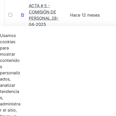
ACTA # 5 -
COMISIÓN DE
Hace 12 meses
PERSONAL 28-
04-2025
Usamos
ACTA # 4 -
cookies
COMISIÓN DE
Hace 1 año
para
PERSONAL 26-
mostrar
03-202
contenido
s
ACTA # 2 -
personaliz
COMISIÓN DE
Hace 1 año
ados,
PERSONAL 12-
analizar
02-2025
tendencia
s,
ACTA No. 3
administra
EXTRAORDINARI
r el sitio,
A COMISIÓN DE
Hace 1 año