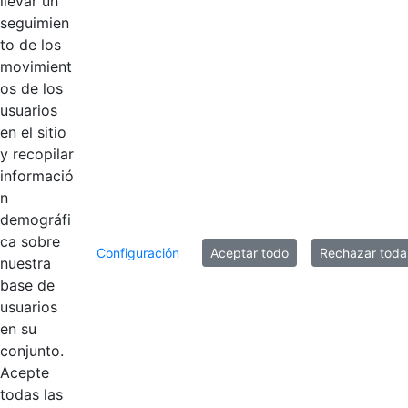
llevar un
PERSONAL 17-
seguimien
02-25
to de los
movimient
ACTA No. 1
os de los
COMISIÓN DE
Hace 1 año
usuarios
PERSONAL 13-
en el sitio
01-2025
y recopilar
informació
n
60 entradas
Por página
demográfi
ca sobre
Mostrando el intervalo 1 - 14 de 14 resultados.
Configuración
Aceptar todo
Rechazar toda
nuestra
base de
1
Página
usuarios
en su
conjunto.
Acepte
todas las