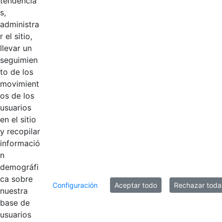
tendencia
COMISIÓN DE
Hace 10 meses
s,
PERSONAL
administra
r el sitio,
ACTA # 8 -
llevar un
COMISIÓN DE
Hace 12 meses
seguimien
PERSONAL 25-
to de los
06-2025
movimient
os de los
ACTA # 7 -
usuarios
COMISIÓN DE
Hace 12 meses
en el sitio
PERSONAL 22-
y recopilar
05-2025
informació
n
demográfi
8 entradas
Por página
ca sobre
Configuración
Aceptar todo
Rechazar toda
nuestra
Mostrando el intervalo 1 - 8 de 14 resultados.
base de
usuarios