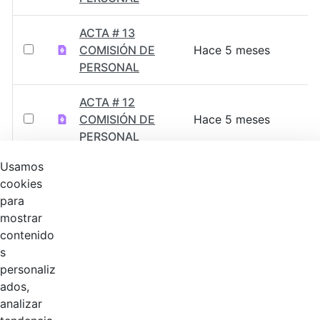
ACTA # 13
COMISIÓN DE
Hace 5 meses
PERSONAL
ACTA # 12
COMISIÓN DE
Hace 5 meses
PERSONAL
Usamos
ACTA # 11,
cookies
COMISIÓN DE
Hace 8 meses
para
PERSONAL
mostrar
contenido
ACTA # 10
s
COMISIÓN DE
Hace 10 meses
personaliz
PERSONAL
ados,
analizar
ACTA # 9