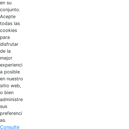
1
2
en su
Página
Página
conjunto.
Acepte
todas las
cookies
para
disfrutar
de la
EDL
mejor
experienci
Compensar
a posible
en nuestro
Cootradian
sitio web,
o bien
Fempha
administre
sus
FNA
preferenci
as.
Consulte