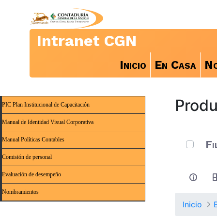
Intranet CGN
Inicio
En Casa
No
Produ
PIC Plan Institucional de Capacitación
Manual de Identidad Visual Corporativa
0 de 14 
Manual Políticas Contables
Fi
Comisión de personal
Evaluación de desempeño
Nombramientos
Inicio