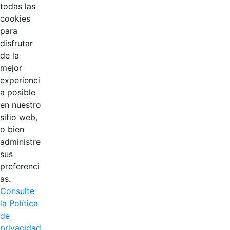
todas las
cookies
para
disfrutar
de la
mejor
EDL
experienci
a posible
Compensar
en nuestro
sitio web,
Cootradian
o bien
administre
Fempha
sus
preferenci
FNA
as.
Consulte
Positiva
la Política
de
privacidad