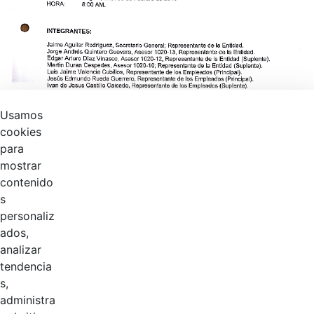
Usamos
cookies
para
mostrar
contenido
s
personaliz
ados,
analizar
tendencia
s,
Página 1 / 3
administra