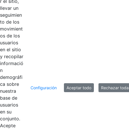
r el sitio,
llevar un
Productos
seguimien
AÑADIR COMENTARIOS
to de los
movimient
Introduzca su comentario aquí.
os de los
usuarios
en el sitio
y recopilar
informació
n
demográfi
ca sobre
Configuración
Aceptar todo
Rechazar toda
nuestra
base de
usuarios
en su
Contestar como...
conjunto.
Acepte