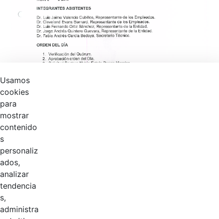
Usamos
cookies
para
mostrar
contenido
s
personaliz
ados,
analizar
tendencia
s,
Página 1 / 3
administra