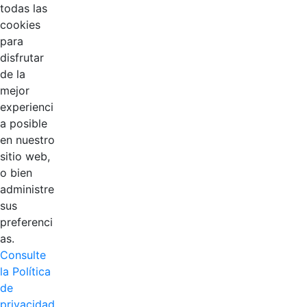
todas las
cookies
para
disfrutar
de la
mejor
EDL
experienci
a posible
Compensar
en nuestro
sitio web,
Cootradian
o bien
administre
Fempha
sus
preferenci
FNA
as.
Consulte
Positiva
la Política
de
privacidad