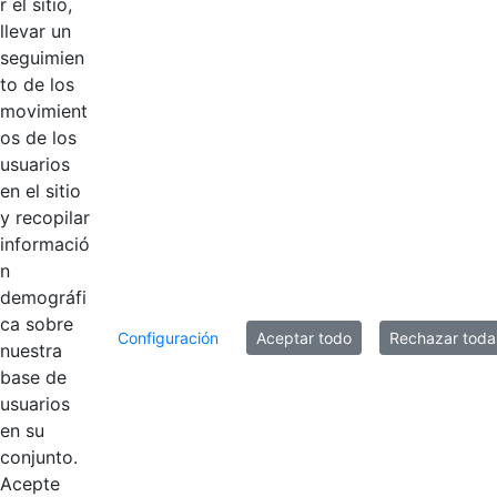
r el sitio,
llevar un
Productos
seguimien
AÑADIR COMENTARIOS
to de los
movimient
Introduzca su comentario aquí.
os de los
usuarios
en el sitio
y recopilar
informació
n
demográfi
ca sobre
Configuración
Aceptar todo
Rechazar toda
nuestra
base de
usuarios
en su
Contestar como...
conjunto.
Acepte