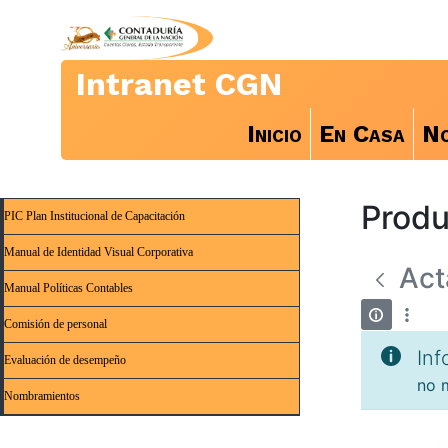
Intranet CGN
Inicio
En Casa
No
Produ
PIC Plan Institucional de Capacitación
Manual de Identidad Visual Corporativa
Act
Manual Políticas Contables
Comisión de personal
Inf
Evaluación de desempeño
no m
Nombramientos