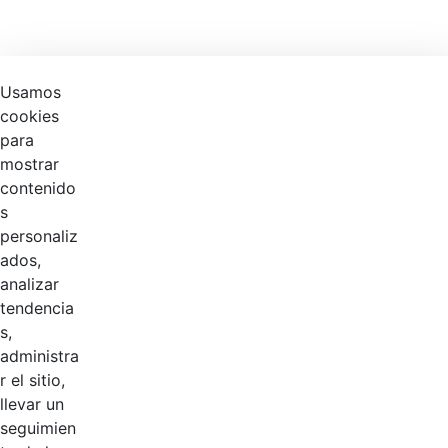
Usamos
cookies
para
mostrar
contenido
s
personaliz
ados,
analizar
tendencia
s,
58
%
administra
r el sitio,
llevar un
seguimien
Productos
AÑADIR COMENTARIOS