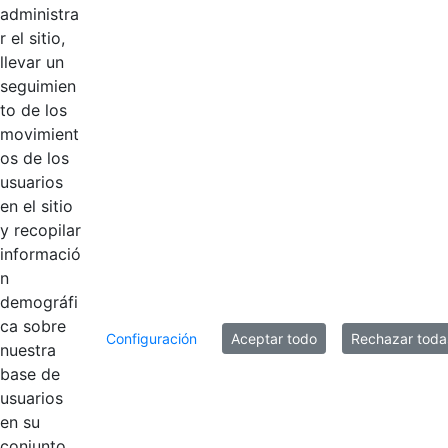
Página 1 / 3
administra
r el sitio,
llevar un
Productos
seguimien
AÑADIR COMENTARIOS
to de los
movimient
Introduzca su comentario aquí.
os de los
usuarios
en el sitio
y recopilar
informació
n
demográfi
ca sobre
Configuración
Aceptar todo
Rechazar toda
nuestra
base de
usuarios
en su
Contestar como...
conjunto.