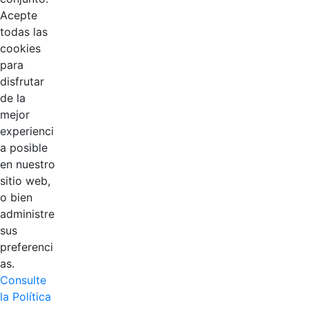
Acepte
todas las
cookies
para
disfrutar
de la
EDL
mejor
experienci
Compensar
a posible
en nuestro
Cootradian
sitio web,
o bien
Fempha
administre
sus
FNA
preferenci
as.
Positiva
Consulte
la Política