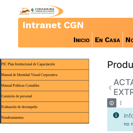
Intranet CGN
Inicio
En Casa
No
Produ
PIC Plan Institucional de Capacitación
Manual de Identidad Visual Corporativa
ACTA
Manual Políticas Contables
EXT
Comisión de personal
Evaluación de desempeño
Inf
Nombramientos
no m