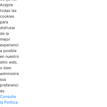
Acepte
todas las
cookies
para
disfrutar
de la
EDL
mejor
experienci
Compensar
a posible
en nuestro
Cootradian
sitio web,
o bien
Fempha
administre
sus
FNA
preferenci
as.
Positiva
Consulte
la Política