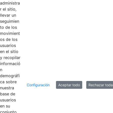
Página 1 / 3
administra
r el sitio,
llevar un
Productos
seguimien
AÑADIR COMENTARIOS
to de los
movimient
Introduzca su comentario aquí.
os de los
usuarios
en el sitio
y recopilar
informació
n
demográfi
ca sobre
Configuración
Aceptar todo
Rechazar toda
nuestra
base de
usuarios
en su
Contestar como...
conjunto.