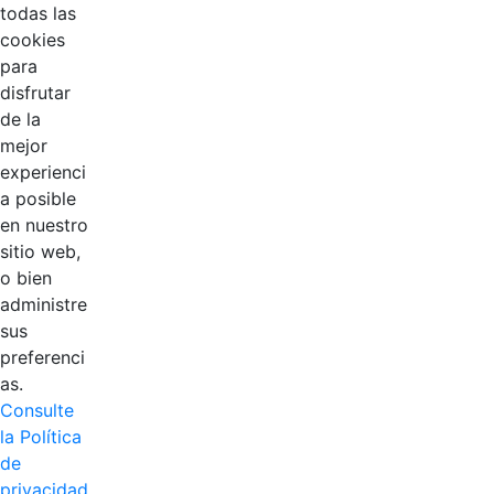
todas las
cookies
para
disfrutar
de la
mejor
EDL
experienci
a posible
Compensar
en nuestro
sitio web,
Cootradian
o bien
administre
Fempha
sus
preferenci
FNA
as.
Consulte
Positiva
la Política
de
privacidad