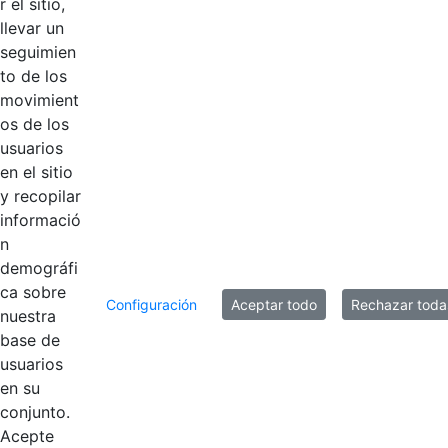
r el sitio,
llevar un
Productos
seguimien
AÑADIR COMENTARIOS
to de los
movimient
Introduzca su comentario aquí.
os de los
usuarios
en el sitio
y recopilar
informació
n
demográfi
ca sobre
Configuración
Aceptar todo
Rechazar toda
nuestra
base de
usuarios
en su
Contestar como...
conjunto.
Acepte