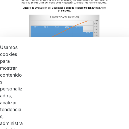
Usamos
cookies
para
mostrar
contenido
s
personaliz
ados,
analizar
tendencia
s,
Página 1 / 2
administra