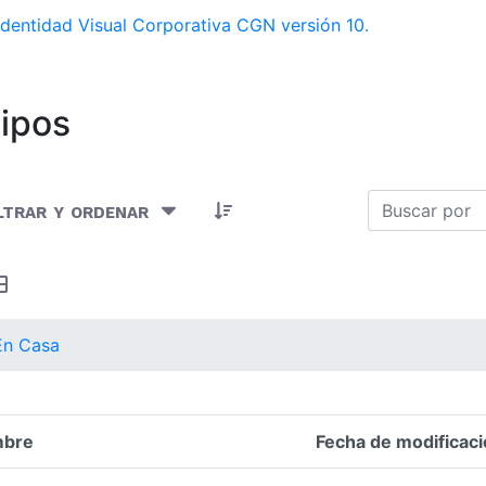
dentidad Visual Corporativa CGN versión 10.
ipos
Artículos seleccionados/as
ltrar y ordenar
En Casa
bre
Fecha de modificaci
n del elemento