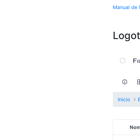
Manual de I
Logot
0 de 10 
Fi
Inicio
Nom
Selecció