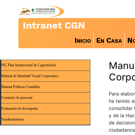
Intranet CGN
Inicio
En Casa
No
Manua
PIC Plan Institucional de Capacitación
Corpo
Manual de Identidad Visual Corporativa
Manual Políticas Contables
Para elabor
Comisión de personal
ha tenido e
consolidar 
Evaluación de desempeño
y de la Hac
Nombramientos
de decision
ciudadanos