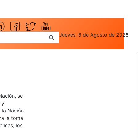
Jueves, 6 de Agosto de 2026
Nación, se
 y
e la Nación
ra la toma
licas, los