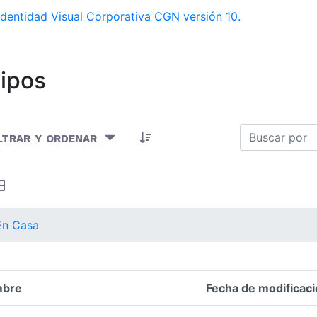
dentidad Visual Corporativa CGN versión 10.
ipos
Artículos seleccionados/as
ltrar y ordenar
En Casa
bre
Fecha de modificaci
n del elemento