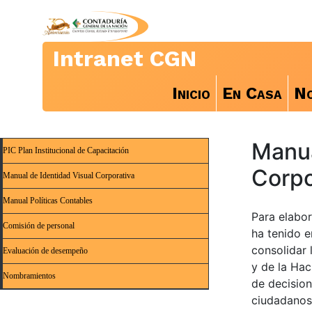
Intranet CGN
Inicio
En Casa
No
Manua
PIC Plan Institucional de Capacitación
Corpo
Manual de Identidad Visual Corporativa
Manual Políticas Contables
Para elabor
Comisión de personal
ha tenido e
consolidar 
Evaluación de desempeño
y de la Hac
Nombramientos
de decision
ciudadanos