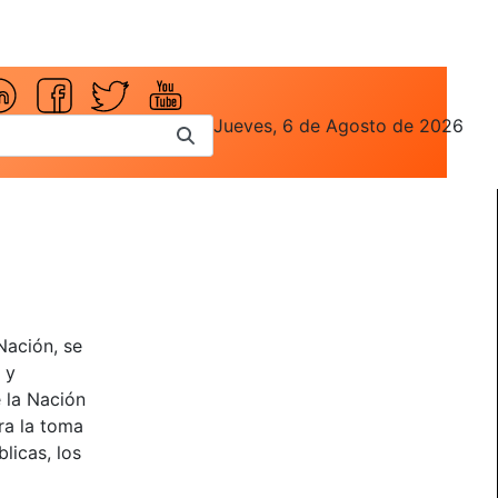
Jueves, 6 de Agosto de 2026
Nación, se
 y
e la Nación
ra la toma
licas, los