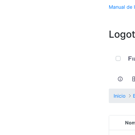
Manual de I
Logot
0 de 10 
Fi
Inicio
Nom
Selecció