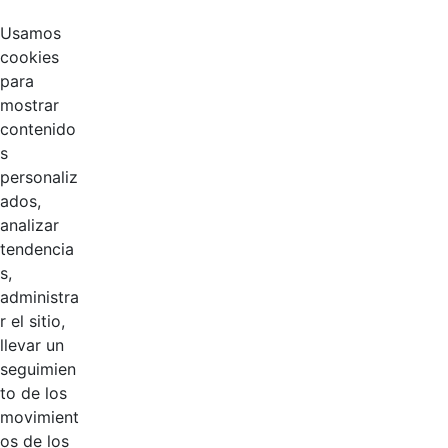
Nombramientos
Hace 2 años
Usamos
cookies
Manual de
para
Políticas
Hace 3 años
mostrar
Contables
contenido
s
Organigrama
personaliz
Hace 6 años
CGN
ados,
analizar
Evaluación de
tendencia
Hace 6 años
desempeño
s,
administra
Calendario
Hace 6 años
r el sitio,
llevar un
seguimien
Comisión de
Hace 6 años
to de los
Personal
movimient
os de los
Manual de