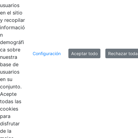
usuarios
imagen e
Hace 6 años
en el sitio
identidad
y recopilar
Corporativa
informació
n
demográfi
8 entradas
Por página
ca sobre
Configuración
Aceptar todo
Rechazar toda
nuestra
Mostrando el intervalo 1 - 8 de 10 resultados.
base de
usuarios
1
2
Página
Página
en su
conjunto.
Acepte
todas las
cookies
para
disfrutar
de la