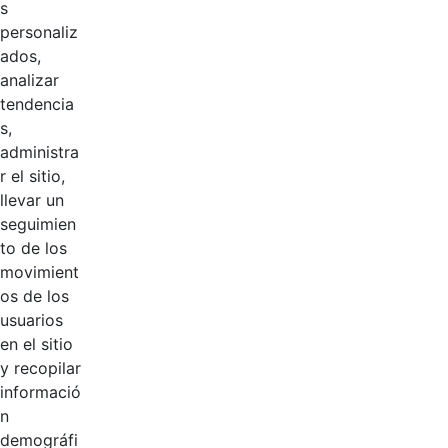
Logotipos
s
personaliz
ados,
analizar
tendencia
s,
administra
r el sitio,
Inicio
En Casa
Programa de inducción
llevar un
Documentos de consulta
seguimien
to de los
movimient
os de los
usuarios
en el sitio
y recopilar
informació
n
demográfi