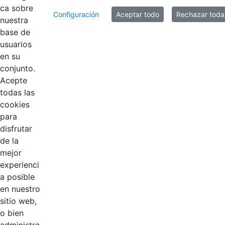
ca sobre
Configuración
Aceptar todo
Rechazar toda
nuestra
base de
usuarios
en su
No hay documentos ni archivos multimedia en esta
conjunto.
carpeta.
Acepte
todas las
cookies
para
disfrutar
de la
mejor
EDL
experienci
a posible
Compensar
en nuestro
sitio web,
Cootradian
o bien