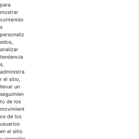
Gobierno de
Hace 3 años
para
Colombia
mostrar
contenido
s
Logo de
Hace 3 años
personaliz
Hacienda
ados,
analizar
Logosímbolo
Hace 3 años
tendencia
CGN
s,
administra
Podcast CGN
Hace 3 años
r el sitio,
llevar un
Logo VUSON
Hace 3 años
seguimien
to de los
movimient
Logo SEI
Hace 3 años
os de los
usuarios
Logo revista
en el sitio
digital Le cuento
Hace 3 años
y recopilar