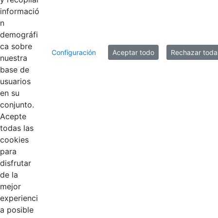
que
informació
n
demográfi
8 entradas
Por página
ca sobre
Configuración
Aceptar todo
Rechazar toda
nuestra
Mostrando el intervalo 1 - 8 de 17 resultados.
base de
usuarios
1
2
3
Página
Página
Página
en su
conjunto.
Acepte
todas las
cookies
para
disfrutar
de la
EDL
mejor
experienci
Compensar
a posible