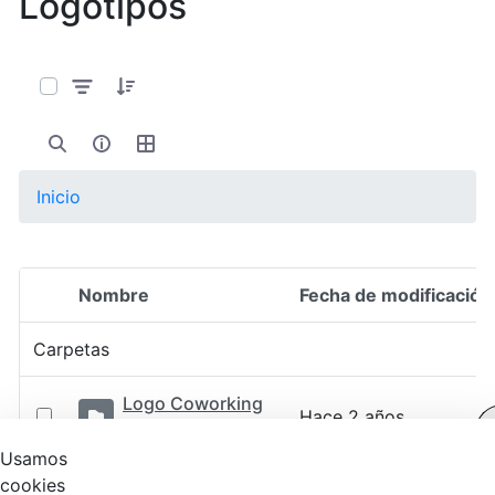
Logotipos
0 de 17 Artículos seleccionados/as
Inicio
Nombre
Fecha de modificación
Selección del elemento
Carpetas
Logo Coworking
Hace 2 años
Contable
Usamos
Logo del
cookies