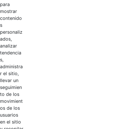
Gobierno de
Hace 3 años
para
Colombia
mostrar
contenido
s
Logo de
Hace 3 años
personaliz
Hacienda
ados,
analizar
Logosímbolo
Hace 3 años
tendencia
CGN
s,
administra
Podcast CGN
Hace 3 años
r el sitio,
llevar un
Logo VUSON
Hace 3 años
seguimien
to de los
movimient
Logo SEI
Hace 3 años
os de los
usuarios
Logo revista
en el sitio
digital Le cuento
Hace 3 años
y recopilar