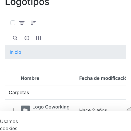
Logotipos
0 de 17 Artículos seleccionados/as
Inicio
Nombre
Fecha de modificación
Selección del elemento
Carpetas
Logo Coworking
Hace 2 años
Contable
Usamos
Logo del
cookies