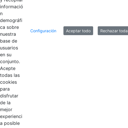
que
informació
n
demográfi
8 entradas
Por página
ca sobre
Configuración
Aceptar todo
Rechazar toda
nuestra
Mostrando el intervalo 1 - 8 de 17 resultados.
base de
usuarios
1
2
3
Página
Página
Página
en su
conjunto.
Acepte
todas las
cookies
para
disfrutar
de la
EDL
mejor
experienci
Compensar
a posible