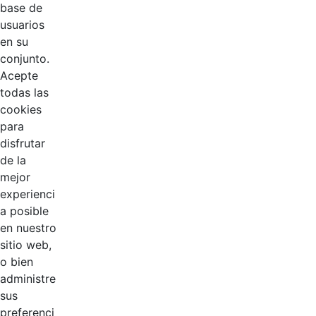
base de
usuarios
1
2
Página
Página
en su
conjunto.
Acepte
todas las
cookies
para
disfrutar
de la
EDL
mejor
experienci
Compensar
a posible
en nuestro
Cootradian
sitio web,
o bien
Fempha
administre
sus
preferenci