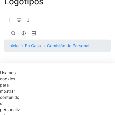
Logotipos
0 de 11 Artículos seleccionados/as
Inicio
En Casa
Comisión de Personal
Nombre
Fecha de modificación
Usamos
Selección del elemento
cookies
Carpetas
para
mostrar
2026
Hace 5 meses
contenido
s
2025
Hace 1 año
personaliz