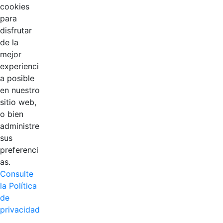
cookies
para
disfrutar
de la
EDL
mejor
experienci
Compensar
a posible
en nuestro
Cootradian
sitio web,
o bien
Fempha
administre
sus
FNA
preferenci
as.
Positiva
Consulte
la Política
de
privacidad