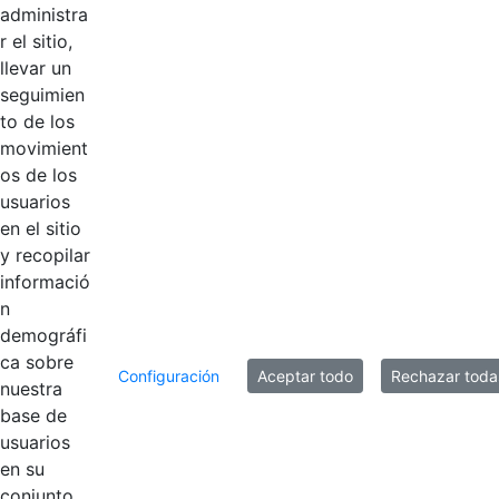
Hace 6 años
administra
Centralización
r el sitio,
llevar un
Subcontaduría de
Hace 6 años
seguimien
Consolidación
to de los
movimient
Subcontaduría
os de los
general de
Hace 6 años
usuarios
investigación
en el sitio
y recopilar
Despacho
Hace 6 años
informació
n
demográfi
8 entradas
Por página
ca sobre
Configuración
Aceptar todo
Rechazar toda
nuestra
Mostrando el intervalo 1 - 5 de 5 resultados.
base de
usuarios
1
en su
Página
conjunto.