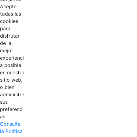
Acepte
todas las
cookies
para
disfrutar
de la
EDL
mejor
experienci
Compensar
a posible
en nuestro
Cootradian
sitio web,
o bien
Fempha
administre
sus
FNA
preferenci
as.
Positiva
Consulte
la Política