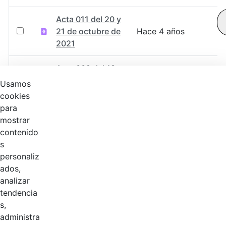
Acta 011 del 20 y
21 de octubre de
Hace 4 años
2021
Acta 009 del 18
de agosto de
Hace 4 años
Usamos
2021
cookies
para
Acta 008 del 04
mostrar
de agosto de
Hace 4 años
contenido
2021
s
personaliz
Acta 007 del 29
ados,
Hace 4 años
de julio de 2021
analizar
tendencia
Instructivo
s,
Votación
administra
Hace 4 años