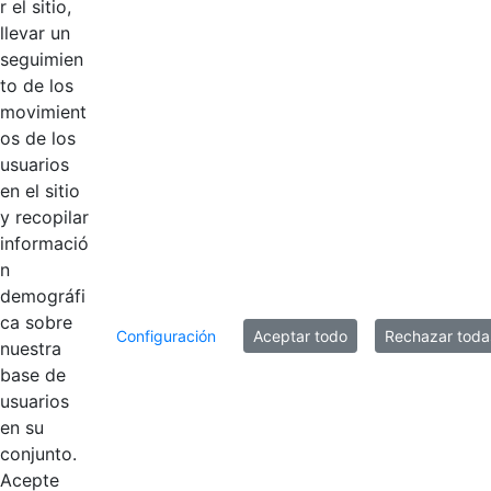
Comisión de
r el sitio,
personal.pdf
llevar un
seguimien
LISTA GENERAL
to de los
DE
Hace 4 años
movimient
VOTANTES_2.pdf
os de los
usuarios
Acta 006 del 16
en el sitio
Hace 4 años
de junio de 2021
y recopilar
informació
n
demográfi
8 entradas
Por página
ca sobre
Configuración
Aceptar todo
Rechazar toda
Mostrando el intervalo 1 - 8 de 13 resultados.
nuestra
base de
usuarios
1
2
Página
Página
en su
conjunto.
Acepte