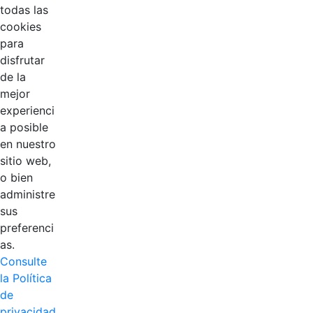
todas las
cookies
para
disfrutar
de la
EDL
mejor
experienci
Compensar
a posible
en nuestro
Cootradian
sitio web,
o bien
Fempha
administre
sus
FNA
preferenci
as.
Positiva
Consulte
la Política
de
privacidad