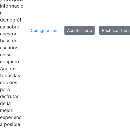
informació
n
20 entradas
demográfi
Por página
ca sobre
Configuración
Aceptar todo
Rechazar toda
Mostrando el intervalo 1 - 6 de 6 resultados.
nuestra
base de
1
usuarios
Página
en su
conjunto.
Acepte
todas las
cookies
para
disfrutar
de la
EDL
mejor
experienci
Compensar
a posible