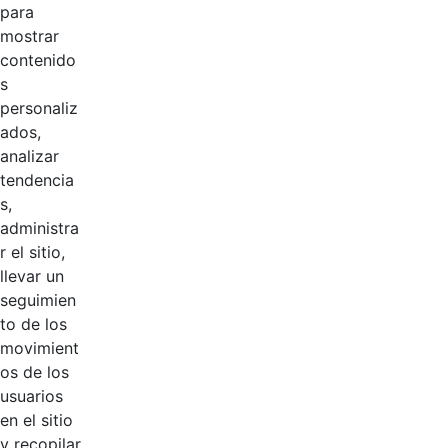
Plan Nacional de
para
Capacitación
mostrar
Institucional CGN
contenido
Hace 3 años
color
s
horizontalMesa
personaliz
de trabajo 1.svg
ados,
analizar
Plan Nacional de
tendencia
Capacitación
s,
Institucional CGN
administra
Hace 3 años
blanco
r el sitio,
horizontalRecurs
llevar un
o 1@2x.png
seguimien
to de los
Plan Nacional de
movimient
Capacitación
os de los
Institucional CGN
Hace 3 años
usuarios
blanco
en el sitio
horizontal.svg
y recopilar