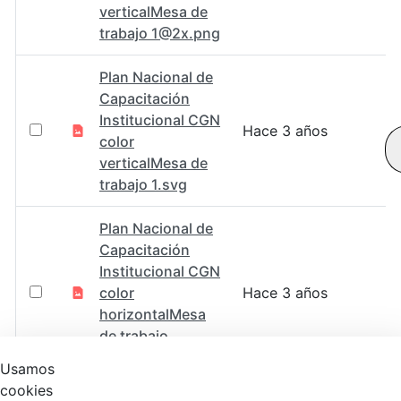
verticalMesa de
trabajo 1@2x.png
Plan Nacional de
Capacitación
Institucional CGN
Hace 3 años
color
verticalMesa de
trabajo 1.svg
Plan Nacional de
Capacitación
Institucional CGN
color
Hace 3 años
horizontalMesa
de trabajo
1@2x.png
Usamos
cookies