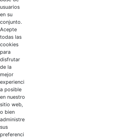
usuarios
en su
conjunto.
Acepte
todas las
cookies
para
EDL
disfrutar
de la
Compensar
mejor
experienci
Cootradian
a posible
en nuestro
Fempha
sitio web,
o bien
FNA
administre
sus
Positiva
preferenci