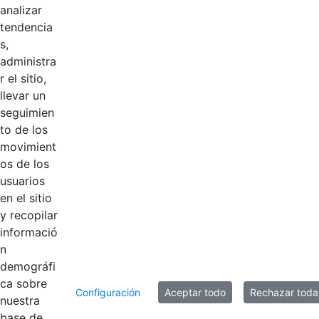
analizar
Logosímbolo
tendencia
CGN horizntal
s,
blanco con
Hace 3 años
administra
esloganMesa de
r el sitio,
trabajo 1@2x.png
llevar un
seguimien
Logosímbolo
to de los
CGN horicontal a
movimient
Hace 3 años
color con
os de los
eslogan.svg
usuarios
en el sitio
y recopilar
informació
20 entradas
Por página
n
Mostrando el intervalo 1 - 17 de 17 resultados.
demográfi
ca sobre
Configuración
Aceptar todo
Rechazar toda
nuestra
1
Página
base de