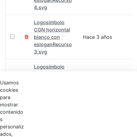
esloganRecurso
4.svg
Logosímbolo
CGN horizontal
blanco con
Hace 3 años
esloganRecurso
3.svg
Logosímbolo
CGN horizontal a
Hace 3 años
color sin
Usamos
eslogan.svg
cookies
para
Logosímbolo
mostrar
CGN horizntal
contenido
blanco sin
Hace 3 años
s
esloganMesa de
personaliz
trabajo 1@2x.png
ados,