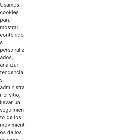
CGN horizontal
Usamos
blanco con
Hace 3 años
cookies
esloganRecurso
para
3.svg
mostrar
contenido
Logosímbolo
s
CGN horizontal a
Hace 3 años
personaliz
color sin
ados,
eslogan.svg
analizar
tendencia
Logosímbolo
s,
CGN horizntal
administra
blanco sin
Hace 3 años
r el sitio,
esloganMesa de
llevar un
trabajo 1@2x.png
seguimien
to de los
Logosímbolo
movimient
CGN horizntal
os de los
blanco con
Hace 3 años
usuarios