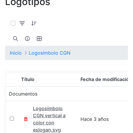
Logotipos
0 de 17 Artículos seleccionados/as
Inicio
Logosímbolo CGN
Título
Fecha de modificación
Selección del elemento
Documentos
Logosímbolo
CGN vertical a
Hace 3 años
color con
eslogan.svg