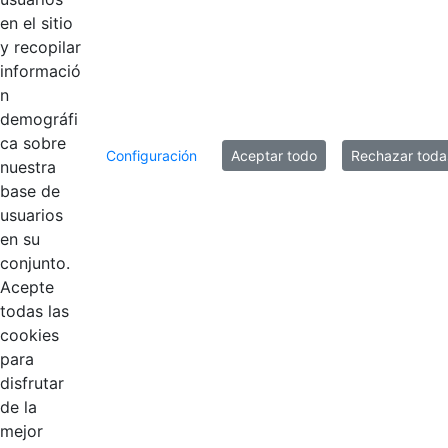
esloganMesa de
en el sitio
trabajo 1@2x.png
y recopilar
informació
n
8 entradas
Por página
demográfi
ca sobre
Mostrando el intervalo 9 - 16 de 17 resultados.
Configuración
Aceptar todo
Rechazar toda
nuestra
base de
1
2
3
usuarios
Página
Página
Página
en su
conjunto.
Acepte
todas las
cookies
para
disfrutar
de la
EDL
mejor