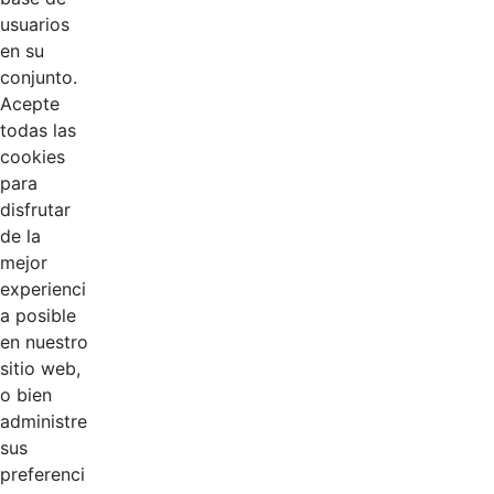
usuarios
en su
conjunto.
Acepte
todas las
cookies
para
EDL
disfrutar
de la
Compensar
mejor
experienci
Cootradian
a posible
en nuestro
Fempha
sitio web,
o bien
FNA
administre
sus
Positiva
preferenci