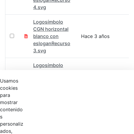
esloganRecurso
4.svg
Logosímbolo
CGN horizontal
blanco con
Hace 3 años
esloganRecurso
3.svg
Logosímbolo
CGN horizontal a
Hace 3 años
color sin
Usamos
eslogan.svg
cookies
para
Logosímbolo
mostrar
CGN horizntal
contenido
blanco sin
Hace 3 años
s
esloganMesa de
personaliz
trabajo 1@2x.png
ados,