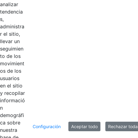
analizar
Logosímbolo
tendencia
CGN horizntal
s,
blanco con
Hace 3 años
administra
esloganMesa de
r el sitio,
trabajo 1@2x.png
llevar un
seguimien
Logosímbolo
to de los
CGN horicontal a
movimient
Hace 3 años
color con
os de los
eslogan.svg
usuarios
en el sitio
y recopilar
informació
60 entradas
Por página
n
Mostrando el intervalo 1 - 17 de 17 resultados.
demográfi
ca sobre
Configuración
Aceptar todo
Rechazar toda
nuestra
1
Página
base de