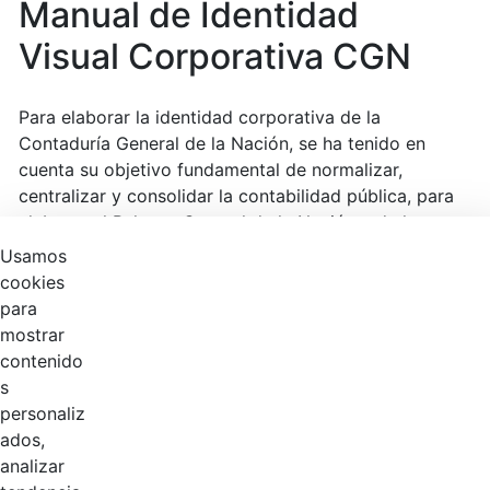
Manual de Identidad
Visual Corporativa CGN
Para elaborar la identidad corporativa de la
Contaduría General de la Nación, se ha tenido en
cuenta su objetivo fundamental de normalizar,
centralizar y consolidar la contabilidad pública, para
elaborar el Balance General de la Nación y de la
Hacienda Pública, así como otros informes contables,
Usamos
útiles para la toma de decisiones, la rendición de
cookies
cuentas y el control de las entidades públicas, los
para
ciudadanos y demás grupos de valor.
mostrar
contenido
Manual de Identidad Visual Corporativa CGN versión
s
10.
personaliz
ados,
analizar