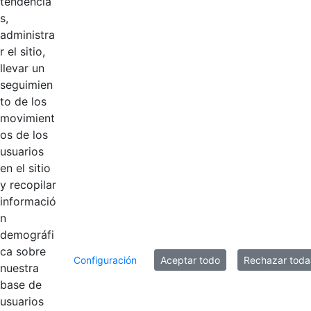
Logotipos
tendencia
s,
administra
0 de 1 Artículos seleccionados/as
r el sitio,
llevar un
seguimien
to de los
movimient
Inicio
En Casa
os de los
Manual de Políticas Contables
usuarios
en el sitio
y recopilar
informació
Título
Fecha de modificación
n
Selección del elemento
demográfi
Documentos
ca sobre
Configuración
Aceptar todo
Rechazar toda
nuestra
Manual de P
base de
Contable en
Hace 3 años
usuarios
revision_V6.pdf