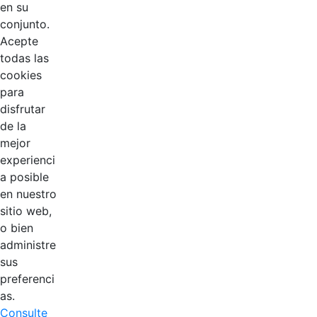
en su
conjunto.
Acepte
todas las
cookies
para
disfrutar
de la
mejor
EDL
experienci
a posible
Compensar
en nuestro
sitio web,
Cootradian
o bien
administre
Fempha
sus
preferenci
FNA
as.
Consulte