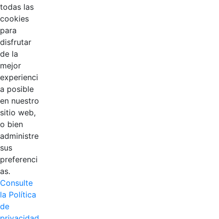
todas las
cookies
para
disfrutar
de la
EDL
mejor
experienci
Compensar
a posible
en nuestro
Cootradian
sitio web,
o bien
Fempha
administre
sus
FNA
preferenci
as.
Positiva
Consulte
la Política
de
privacidad