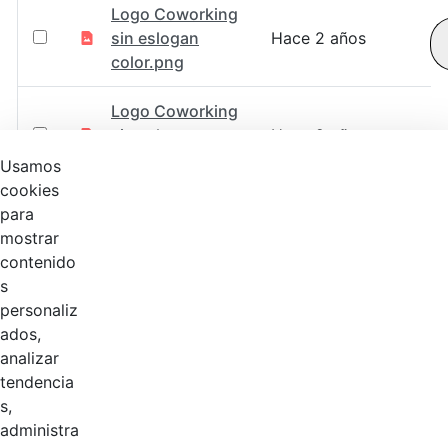
Logo Coworking
sin eslogan
Hace 2 años
color.png
Logo Coworking
sin eslogan
Hace 2 años
blanco.png
Usamos
cookies
Logo Coworking
para
con eslogan
Hace 2 años
mostrar
color.svg
contenido
s
Logo Coworking
personaliz
con eslogan
Hace 2 años
ados,
color.png
analizar
tendencia
Logo Coworking
s,
con eslogan
Hace 2 años
administra