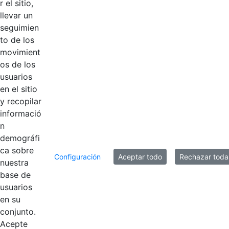
blanco.png
r el sitio,
llevar un
Logo Coworking
seguimien
sin eslogan
Hace 2 años
to de los
blanco.svg
movimient
os de los
Logo Coworking
usuarios
con eslogan
Hace 2 años
en el sitio
blanco.svg
y recopilar
informació
n
demográfi
8 entradas
Por página
ca sobre
Configuración
Aceptar todo
Rechazar toda
Mostrando el intervalo 1 - 8 de 8 resultados.
nuestra
base de
usuarios
1
Página
en su
conjunto.
Acepte