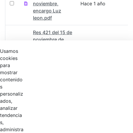
noviembre,
Hace 1 año
encargo Luz
leon.pdf
Res 421 del 15 de
noviembre de
2024,
Hace 1 año
Usamos
nombramiento
cookies
juan
para
barrantes.pdf
mostrar
contenido
Res 419 del 14 de
s
noviembre de
personaliz
2024,
Hace 1 año
ados,
nombramiento
analizar
sebastian
tendencia
alzate.pdf
s,
administra
Resolución No.