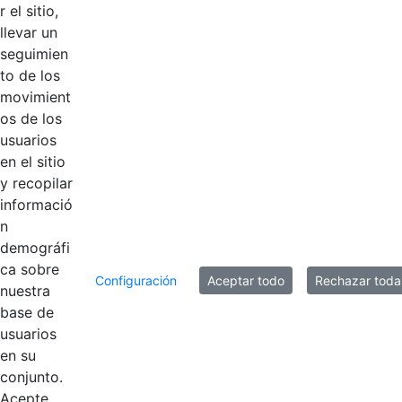
r el sitio,
110 JACKSON
Hace 2 años
llevar un
ACKINE.pdf
seguimien
to de los
Resolución
movimient
No.209 NAYIBE
Hace 2 años
os de los
SALINAS.pdf
usuarios
en el sitio
y recopilar
20 entradas
Por página
informació
n
Mostrando el intervalo 41 - 60 de 127 resultados.
demográfi
ca sobre
Configuración
Aceptar todo
Rechazar toda
1
2
3
4
...
7
nuestra
Página
Página
Página
Página
Páginas intermedias U
Página
base de
usuarios
en su
conjunto.
Acepte