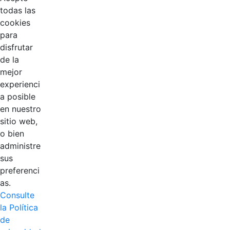
todas las
cookies
EDL
para
disfrutar
Compensar
de la
mejor
Cootradian
experienci
a posible
Fempha
en nuestro
sitio web,
FNA
o bien
administre
Positiva
sus
preferenci
as.
Consulte
la Política
de