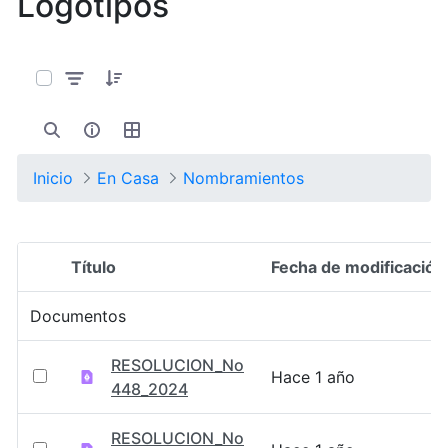
Logotipos
0 de 127 Artículos seleccionados/as
Inicio
En Casa
Nombramientos
Título
Fecha de modificación
Selección del elemento
Documentos
RESOLUCION_No
Hace 1 año
448_2024
RESOLUCION_No