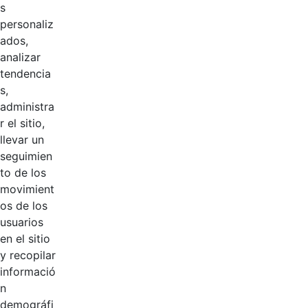
s
RESOLUCIÓN
personaliz
No.100-Por la
ados,
cual se realiza un
analizar
nombramientoen
tendencia
periodo de
Hace 2 años
s,
prueba y se
administra
termina un
r el sitio,
nombramiento...
llevar un
pdf
seguimien
to de los
Resolucion 95 de
movimient
Hace 2 años
2024
os de los
usuarios
Resolucion 94 de
en el sitio
Hace 2 años
2024
y recopilar
informació
n
8 entradas
demográfi
Por página