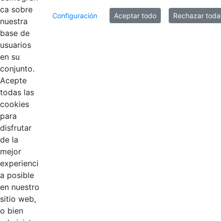
ca sobre
Configuración
Aceptar todo
Rechazar toda
Mostrando el intervalo 73 - 80 de 127 resultados.
nuestra
base de
1
...
9
10
11
...
16
usuarios
Página
Páginas intermedias Use TAB para despl
Página
Página
Página
Páginas intermedias
Página
en su
conjunto.
Acepte
todas las
cookies
para
disfrutar
de la
EDL
mejor
experienci
Compensar
a posible
en nuestro
Cootradian
sitio web,
o bien
Fempha