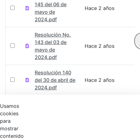
145 del 06 de
Hace 2 años
mayo de
2024.pdf
Resolución No.
143 del 03 de
Hace 2 años
mayo de
2024.pdf
Resolución 140
del 30 de abril de
Hace 2 años
2024.pdf
RESOLUCIÓN
Usamos
No.120-Por la
cookies
cual se declara la
Hace 2 años
para
existencia de una
mostrar
obligación.pdf
contenido