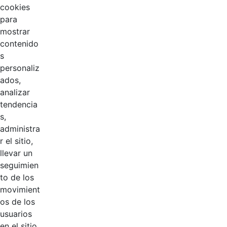
HERNÁNDEZ.pdf
cookies
para
RES 068 31-03-
mostrar
2025
contenido
NOMBRAMIENTO
Hace 8 meses
s
DEIVY
personaliz
MARTINEZ.pdf
ados,
analizar
RES NO. 108 DEL
tendencia
05 DE MAYO DE
s,
2025 -
administra
NOMBRAMIENTO
Hace 8 meses
r el sitio,
PROVISIONAL
llevar un
RICARDO
seguimien
RODRÍGUEZ.pdf
to de los
movimient
RES
os de los
NOMBRAMIENTO
usuarios
Hace 8 meses
117-09-05 JOSE
en el sitio