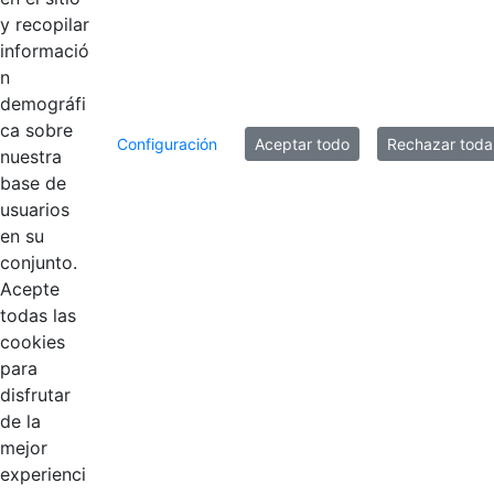
MATALLANA.pdf
y recopilar
informació
n
8 entradas
demográfi
Por página
ca sobre
Configuración
Aceptar todo
Rechazar toda
Mostrando el intervalo 33 - 40 de 127 resultados.
nuestra
base de
1
...
4
5
6
...
16
usuarios
Página
Páginas intermedias Use TAB para desp
Página
Página
Página
Páginas intermedias
Página
en su
conjunto.
Acepte
todas las
cookies
para
disfrutar
de la
EDL
mejor
experienci
Compensar