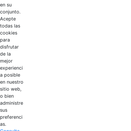
Página
Página
en su
conjunto.
Acepte
todas las
cookies
para
disfrutar
de la
EDL
mejor
experienci
Compensar
a posible
en nuestro
Cootradian
sitio web,
o bien
Fempha
administre
sus
FNA
preferenci
as.
Positiva