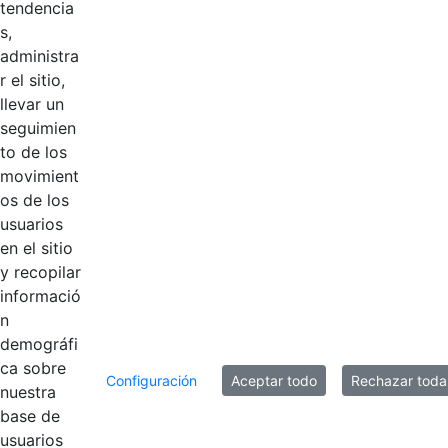
COMISIÓN DE
Hace 10 meses
tendencia
PERSONAL
s,
administra
ACTA # 8 -
r el sitio,
COMISIÓN DE
llevar un
Hace 11 meses
PERSONAL 25-
seguimien
06-2025
to de los
movimient
ACTA # 7 -
os de los
COMISIÓN DE
usuarios
Hace 11 meses
PERSONAL 22-
en el sitio
05-2025
y recopilar
informació
n
8 entradas
demográfi
Por página
ca sobre
Configuración
Aceptar todo
Rechazar toda
Mostrando el intervalo 1 - 8 de 14 resultados.
nuestra
base de
usuarios
1
2