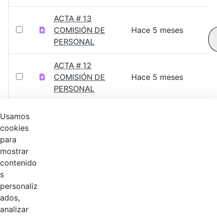
ACTA # 13
COMISIÓN DE
Hace 5 meses
PERSONAL
ACTA # 12
COMISIÓN DE
Hace 5 meses
PERSONAL
ACTA # 11,
Usamos
COMISIÓN DE
Hace 8 meses
cookies
PERSONAL
para
mostrar
ACTA # 10
contenido
COMISIÓN DE
Hace 10 meses
s
PERSONAL
personaliz
ados,
ACTA # 9
analizar