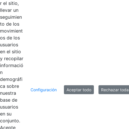
r el sitio,
llevar un
Logotipos
AÑADIR COMENTARIOS
seguimien
to de los
Introduzca su comentario aquí.
movimient
os de los
usuarios
en el sitio
y recopilar
informació
n
demográfi
ca sobre
Configuración
Aceptar todo
Rechazar toda
nuestra
base de
usuarios
Contestar como...
en su
conjunto.
Acepte