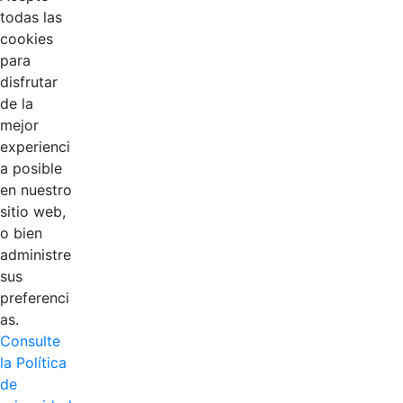
todas las
cookies
para
disfrutar
de la
EDL
mejor
experienci
Compensar
a posible
en nuestro
Cootradian
sitio web,
o bien
Fempha
administre
sus
FNA
preferenci
as.
Positiva
Consulte
la Política
de