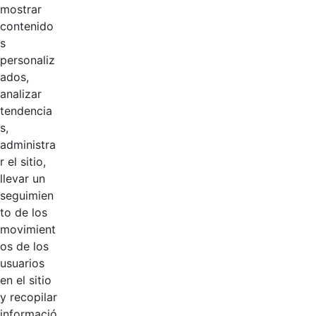
Logotipos
mostrar
contenido
s
Vuson.svg
personaliz
ados,
analizar
tendencia
s,
administra
r el sitio,
llevar un
seguimien
Logotipos
AÑADIR COMENTARIOS
to de los
movimient
Introduzca su comentario aquí.
os de los
usuarios
en el sitio
y recopilar
informació