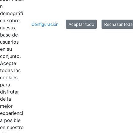
n
demográfi
ca sobre
Configuración
Aceptar todo
Rechazar toda
nuestra
base de
usuarios
en su
Contestar como...
conjunto.
Acepte
todas las
cookies
para
disfrutar
de la
mejor
EDL
experienci
a posible
Compensar
en nuestro