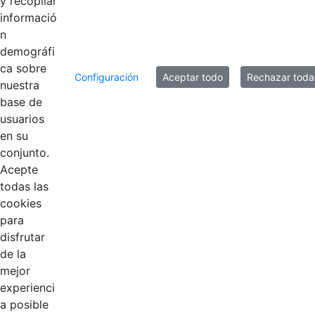
y recopilar
informació
n
demográfi
ca sobre
Configuración
Aceptar todo
Rechazar toda
nuestra
base de
usuarios
en su
Contestar como...
conjunto.
Acepte
todas las
cookies
para
disfrutar
de la
mejor
EDL
experienci
a posible