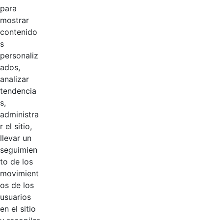
Logotipos
para
mostrar
Logosímbolo CGN
contenido
s
horizontal blanco con
personaliz
esloganRecurso 3.svg
ados,
analizar
tendencia
s,
administra
r el sitio,
llevar un
seguimien
Logotipos
AÑADIR COMENTARIOS
to de los
movimient
Introduzca su comentario aquí.
os de los
usuarios
en el sitio