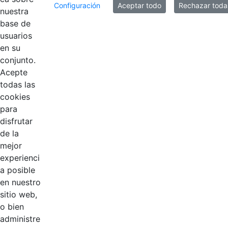
Configuración
Aceptar todo
Rechazar toda
nuestra
base de
usuarios
en su
Contestar como...
conjunto.
Acepte
todas las
cookies
para
disfrutar
de la
EDL
mejor
experienci
Compensar
a posible
en nuestro
Cootradian
sitio web,
o bien
Fempha
administre