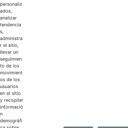
personaliz
ados,
analizar
tendencia
s,
administra
r el sitio,
llevar un
Logotipos
seguimien
AÑADIR COMENTARIOS
to de los
movimient
Introduzca su comentario aquí.
os de los
usuarios
en el sitio
y recopilar
informació
n
demográfi
ca sobre