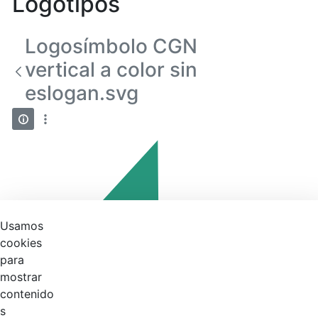
Logotipos
Logosímbolo CGN
vertical a color sin
eslogan.svg
Usamos
cookies
para
mostrar
contenido
s