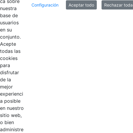
ca sobre
Configuración
Aceptar todo
Rechazar toda
nuestra
base de
usuarios
en su
Contestar como...
conjunto.
Acepte
todas las
cookies
para
disfrutar
de la
EDL
mejor
experienci
Compensar
a posible
en nuestro
Cootradian
sitio web,
o bien
Fempha
administre