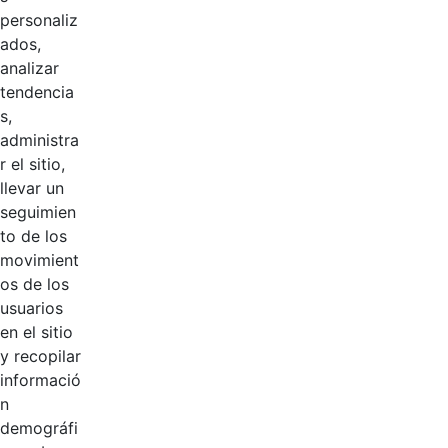
personaliz
ados,
analizar
tendencia
s,
administra
r el sitio,
llevar un
Logotipos
seguimien
AÑADIR COMENTARIOS
to de los
movimient
Introduzca su comentario aquí.
os de los
usuarios
en el sitio
y recopilar
informació
n
demográfi