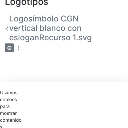
Logotipos
Logosímbolo CGN
vertical blanco con
esloganRecurso 1.svg
Usamos
cookies
para
mostrar
contenido
s