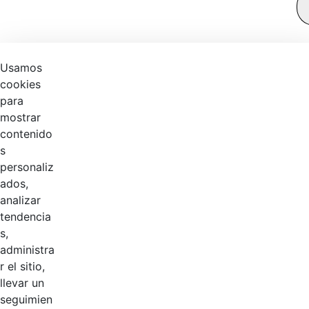
Usamos
cookies
para
mostrar
contenido
s
personaliz
ados,
analizar
tendencia
s,
41
%
administra
r el sitio,
llevar un
Logotipos
AÑADIR COMENTARIOS
seguimien